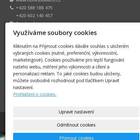
+420 588 188 475
+420 602 140 457
Facebook
4022525359/0800
Využíváme soubory cookies
Společnost je vedena u Krajského soudu v Ostravě pod
Kliknutím na Přijmout cookies dáváte souhlas s uložením
spisovou značkkou C 63090
vybraných cookies (nutné, preferenční, výkonnostní,
Domů
marketingové). Cookies používáme pro lepší fungování
Produkty
našeho webu, měření jeho výkonnosti a cílení a
Technické služby
personalizaci reklam. To jaké cookies budou uloženy,
můžete svobodně rozhodnout pod tlačítkem Upravit
Naše společnost
nastavení.
Registrovaní uživatelé
Prohlášení o cookies.
Kontakt
E-shop
Upravit nastavení
© 2026
HONEST ELEKTRO s.r.o.
–
|
Mapa webu
Odmítnout cookies
Přijmout cookies