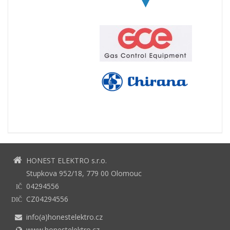
HONEST ELEKTRO s.r.o.
Stupkova 952/18, 779 00 Olomouc
04294556
IČ
CZ04294556
DIČ
info(a)honestelektro.cz
www.honestelektro.cz