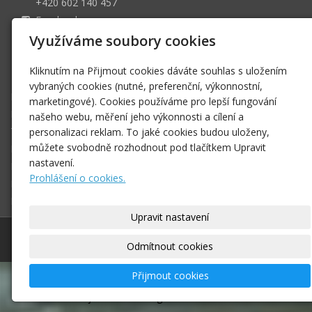
+420 602 140 457
Facebook
4022525359/0800
Využíváme soubory cookies
Společnost je vedena u Krajského soudu v Ostravě pod
Kliknutím na Přijmout cookies dáváte souhlas s uložením
spisovou značkkou C 63090
vybraných cookies (nutné, preferenční, výkonnostní,
Domů
marketingové). Cookies používáme pro lepší fungování
Produkty
našeho webu, měření jeho výkonnosti a cílení a
Technické služby
personalizaci reklam. To jaké cookies budou uloženy,
můžete svobodně rozhodnout pod tlačítkem Upravit
Naše společnost
nastavení.
Registrovaní uživatelé
Prohlášení o cookies.
Kontakt
E-shop
Upravit nastavení
© 2026
HONEST ELEKTRO s.r.o.
–
|
Mapa webu
Odmítnout cookies
Přijmout cookies
–
webové stránky
s AI,
doména
a
webhosting
u
jediného 5★ registrátora v ČR