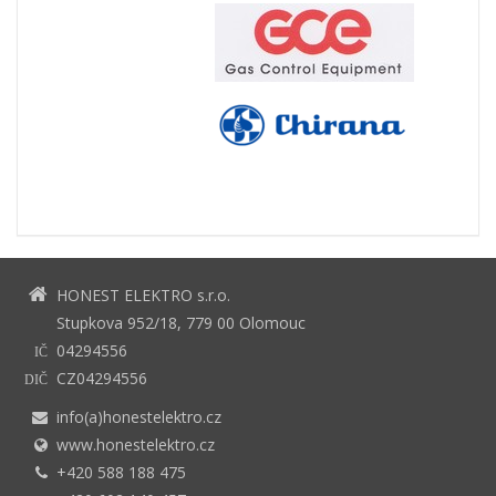
HONEST ELEKTRO s.r.o.
Stupkova 952/18, 779 00 Olomouc
04294556
IČ
CZ04294556
DIČ
info(a)honestelektro.cz
www.honestelektro.cz
+420 588 188 475