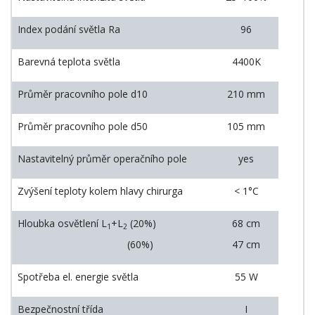
Index podání světla Ra
96
Barevná teplota světla
4400K
Průměr pracovního pole d10
210 mm
Průměr pracovního pole d50
105 mm
Nastavitelný průměr operačního pole
yes
Zvýšení teploty kolem hlavy chirurga
< 1°C
Hloubka osvětlení L
+L
(20%)
68 cm
1
2
(60%)
47 cm
Spotřeba el. energie světla
55 W
Bezpečnostní třída
I