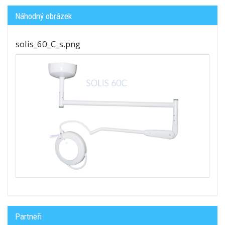
Náhodný obrázek
solis_60_C_s.png
Partneři