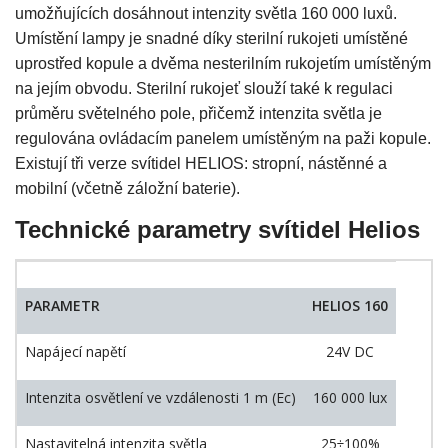
umožňujících dosáhnout intenzity světla 160 000 luxů.
Umístění lampy je snadné díky sterilní rukojeti umístěné
uprostřed kopule a dvěma nesterilním rukojetím umístěným
na jejím obvodu. Sterilní rukojeť slouží také k regulaci
průměru světelného pole, přičemž intenzita světla je
regulována ovládacím panelem umístěným na paži kopule.
Existují tři verze svítidel HELIOS: stropní, nástěnné a
mobilní (včetně záložní baterie).
Technické parametry svítidel Helios
PARAMETR
HELIOS 160
Napájecí napětí
24V DC
Intenzita osvětlení ve vzdálenosti 1 m (Ec)
160 000 lux
Nastavitelná intenzita světla
25÷100%