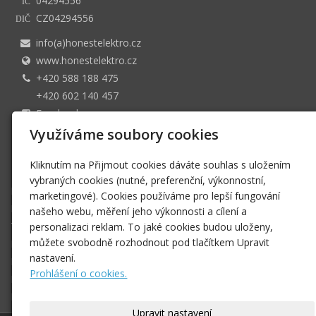
04294556
IČ
CZ04294556
DIČ
info(a)honestelektro.cz
www.honestelektro.cz
+420 588 188 475
+420 602 140 457
Facebook
4022525359/0800
Využíváme soubory cookies
Společnost je vedena u Krajského soudu v Ostravě pod
Kliknutím na Přijmout cookies dáváte souhlas s uložením
spisovou značkkou C 63090
vybraných cookies (nutné, preferenční, výkonnostní,
Domů
marketingové). Cookies používáme pro lepší fungování
Produkty
našeho webu, měření jeho výkonnosti a cílení a
Technické služby
personalizaci reklam. To jaké cookies budou uloženy,
můžete svobodně rozhodnout pod tlačítkem Upravit
Naše společnost
nastavení.
Registrovaní uživatelé
Prohlášení o cookies.
Kontakt
E-shop
Upravit nastavení