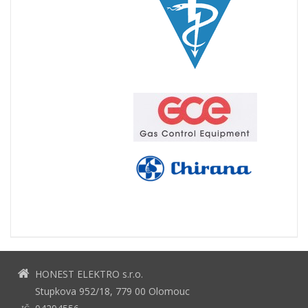
HONEST ELEKTRO s.r.o.
Stupkova 952/18, 779 00 Olomouc