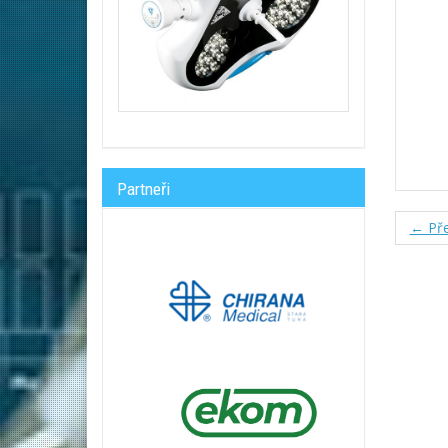
Partneři
← Pře